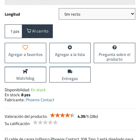
Longitud
Al carrito
pzs
Agregar a favoritos
Agregar a la lista
Pregunta sobre el
producto
Watchdog
Entregas
Disponibilidad:
En stock
En stock:
8
pzs
Fabricante:
Phoenix Contact
Valoración del producto:
4.39
/
5
(
28
x)
Su calificación:
El cable de carga trifásico Phoenix Contact 20A Tipo 2 está diseñado para