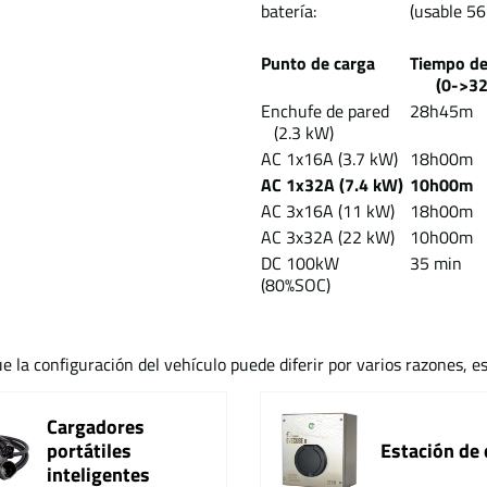
batería:
(usable 56
Punto de carga
Tiempo d
(0->325
Enchufe de pared
28h45m
(2.3 kW)
AC 1x16A (3.7 kW)
18h00m
AC 1x32A (7.4 kW)
10h00m
AC 3x16A (11 kW)
18h00m
AC 3x32A (22 kW)
10h00m
DC 100kW
35 min
(80%SOC)
e la configuración del vehículo puede diferir por varios razones, e
Cargadores
portátiles
Estación de 
inteligentes