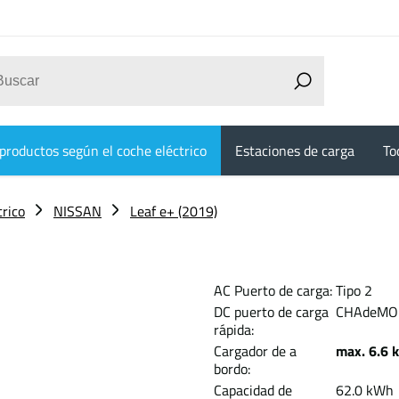
productos según el coche eléctrico
Estaciones de carga
To
trico
NISSAN
Leaf e+ (2019)
AC Puerto de carga:
Tipo 2
DC puerto de carga
CHAdeMO
rápida:
Cargador de a
max. 6.6 
bordo:
Capacidad de
62.0