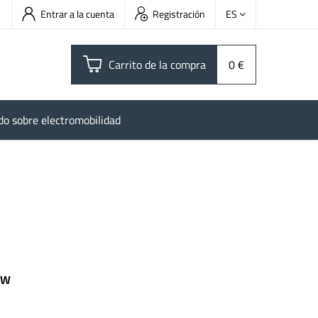
Entrar a la cuenta
Registración
ES
Carrito de la compra
0 €
do sobre electromobilidad
kW
 kWh