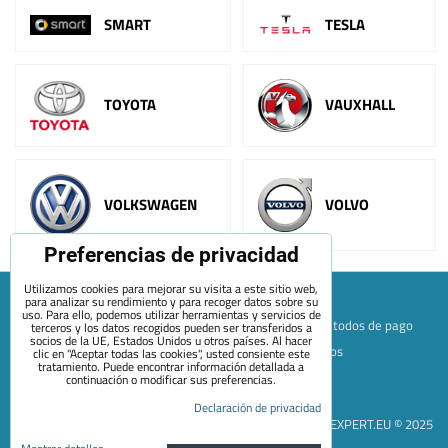
SMART
TESLA
TOYOTA
VAUXHALL
VOLKSWAGEN
VOLVO
Preferencias de privacidad
Utilizamos cookies para mejorar su visita a este sitio web,
para analizar su rendimiento y para recoger datos sobre su
uso. Para ello, podemos utilizar herramientas y servicios de
Mapa de la página web
Términos y condiciones
Métodos de pago
terceros y los datos recogidos pueden ser transferidos a
socios de la UE, Estados Unidos u otros países. Al hacer
Envío y devolución
+420 722 689 252
Quiénes somos
clic en "Aceptar todas las cookies", usted consiente este
tratamiento. Puede encontrar información detallada a
Contacto
Blog
continuación o modificar sus preferencias.
Preferencias de privacidad
Declaración de privacidad
Declaración de privacidad
EVEXPERT.EU © 2025