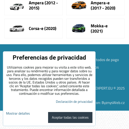
Ampera (2012 -
Ampera-e
2015)
(2017 - 2020)
Mokka-e
Corsa-e (2020)
(2021)
Preferencias de privacidad
Mapa de la página web
Términos y condiciones
Métodos de pago
Envío y devolución
+420 722 689 252
Quiénes somos
Utilizamos cookies para mejorar su visita a este sitio web,
para analizar su rendimiento y para recoger datos sobre su
Contacto
Blog
uso. Para ello, podemos utilizar herramientas y servicios de
terceros y los datos recogidos pueden ser transferidos a
Preferencias de privacidad
Declaración de privacidad
socios de la UE, Estados Unidos u otros países. Al hacer
clic en "Aceptar todas las cookies", usted consiente este
EVEXPERT.EU © 2025
tratamiento. Puede encontrar información detallada a
continuación o modificar sus preferencias.
Declaración de privacidad
Sitio web creado con:
ByznysWeb.cz
Mostrar detalles
Aceptar todas las cookies