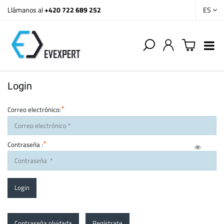
Llámanos al
+420 722 689 252
ES
Login
*
Correo electrónico:
*
Contraseña :
Login
Contraseña olvidada
Regístrate