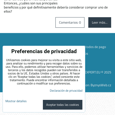
Entonces, ¿cuáles son sus principales
beneficios y por qué definitivamente debería considerar comprar uno de
ellos?
Comentarios: 0
Leer más...
Mapa de la página web
Términos y condiciones
Métodos de pago
Preferencias de privacidad
Envío y devolución
+420 722 689 252
Quiénes somos
Contacto
Blog
Utilizamos cookies para mejorar su visita a este sitio web,
para analizar su rendimiento y para recoger datos sobre su
Preferencias de privacidad
Declaración de privacidad
uso. Para ello, podemos utilizar herramientas y servicios de
terceros y los datos recogidos pueden ser transferidos a
EVEXPERT.EU © 2025
socios de la UE, Estados Unidos u otros países. Al hacer
clic en "Aceptar todas las cookies", usted consiente este
tratamiento. Puede encontrar información detallada a
continuación o modificar sus preferencias.
Sitio web creado con:
ByznysWeb.cz
Declaración de privacidad
Mostrar detalles
Aceptar todas las cookies