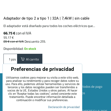
Adaptador de tipo 2 a tipo 1 | 32A | 7,4kW | sin cable
El adaptador está diseñado para todos los coches eléctricos que...
66.75 €
con el IVA
55.17 €
89 €
con el IVA
Descuento 25%
Disponibilidad:
En stock
Al carrito
pzs
Preferencias de privacidad
Utilizamos cookies para mejorar su visita a este sitio web,
para analizar su rendimiento y para recoger datos sobre su
uso. Para ello, podemos utilizar herramientas y servicios de
Mapa de la página web
Términos y condiciones
Métodos de pago
terceros y los datos recogidos pueden ser transferidos a
socios de la UE, Estados Unidos u otros países. Al hacer
Envío y devolución
+420 722 689 252
Quiénes somos
clic en "Aceptar todas las cookies", usted consiente este
tratamiento. Puede encontrar información detallada a
Contacto
Blog
continuación o modificar sus preferencias.
Preferencias de privacidad
Declaración de privacidad
Declaración de privacidad