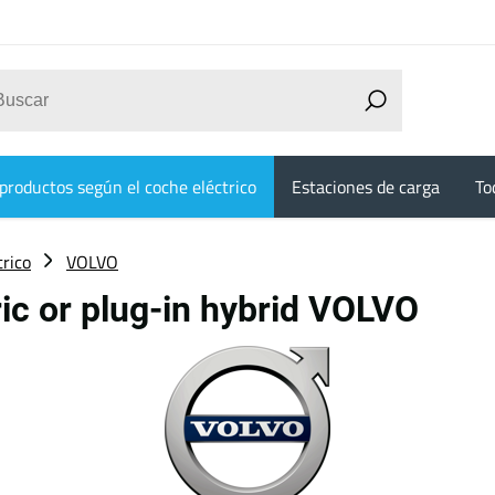
productos según el coche eléctrico
Estaciones de carga
To
trico
VOLVO
ric or plug-in hybrid VOLVO