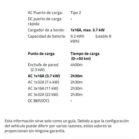
AC Puerto de carga:
Tipo 2
DC puerto de carga
-
rápida:
Cargador de a bordo:
1x16A, max. 3.7 kW
Capacidad de batería:
9.2 kWh (usable 8
kWh)
Punto de carga
Tiempo de carga
(0->50 km)
Enchufe de pared
4h00m
(2.3 kW)
AC 1x16A (3.7 kW)
2h30m
AC 1x32A (7.4 kW)
2h30m
AC 3x16A (11 kW)
2h30m
AC 3x32A (22 kW)
2h30m
DC (80%SOC)
-
Esta información sirve solo como un guía. Debido a que la configuración
del vehículo puede diferir por varios razones, estos valores se
proporcionan sin ninguna garantía.