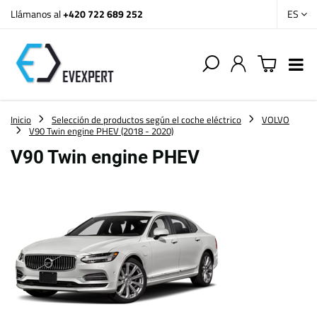
Llámanos al
+420 722 689 252
ES
Inicio
Selección de productos según el coche eléctrico
VOLVO
V90 Twin engine PHEV (2018 - 2020)
V90 Twin engine PHEV