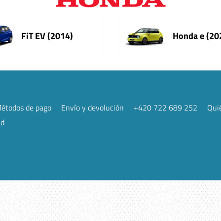
FiT EV (2014)
Honda e (20
étodos de pago
Envío y devolución
+420 722 689 252
Qui
ad