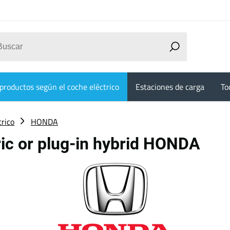
productos según el coche eléctrico
Estaciones de carga
To
trico
HONDA
tric or plug-in hybrid HONDA