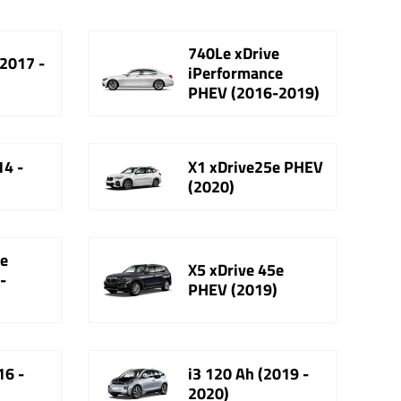
740Le xDrive
2017 -
iPerformance
PHEV (2016-2019)
14 -
X1 xDrive25e PHEV
(2020)
0e
X5 xDrive 45e
-
PHEV (2019)
16 -
i3 120 Ah (2019 -
2020)