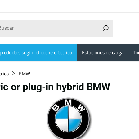
productos según el coche eléctrico
Estaciones de carga
To
trico
BMW
ric or plug-in hybrid BMW