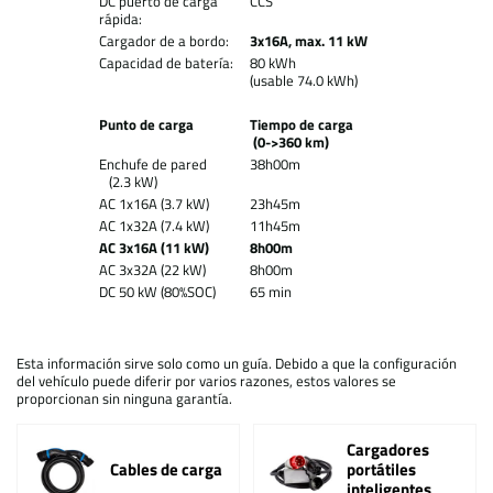
DC puerto de carga
CCS
rápida:
Cargador de a bordo:
3x16A, max. 11 kW
Capacidad de batería:
80 kWh
(usable 74.0 kWh)
Punto de carga
Tiempo de carga
(0->360 km)
Enchufe de pared
38h00m
(2.3 kW)
AC 1x16A (3.7 kW)
23h45m
AC 1x32A (7.4 kW)
11h45m
AC 3x16A (11 kW)
8h00m
AC 3x32A (22 kW)
8h00m
DC 50 kW (80%SOC)
65 min
Esta información sirve solo como un guía. Debido a que la configuración
del vehículo puede diferir por varios razones, estos valores se
proporcionan sin ninguna garantía.
Cargadores
Cables de carga
portátiles
inteligentes