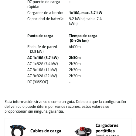
DC puerto de carga
-
rápida:
Cargador de a bordo:
1x16A, max. 3.7 kW
Capacidad de batería:
9.2 kWh (usable 7.4
kWh)
Punto de carga
Tiempo de carga
(0->24 km)
Enchufe de pared
4h00m
(2.3 kW)
AC 1x16A (3.7 kW)
2h30m
AC 1x32A (7.4 kW)
2h30m
AC 3x16A (11 kW)
2h30m
AC 3x32A (22 kW)
2h30m
DC (80%SOC)
-
Esta información sirve solo como un guía. Debido a que la configuración
del vehículo puede diferir por varios razones, estos valores se
proporcionan sin ninguna garantía.
Cargadores
Cables de carga
portátiles