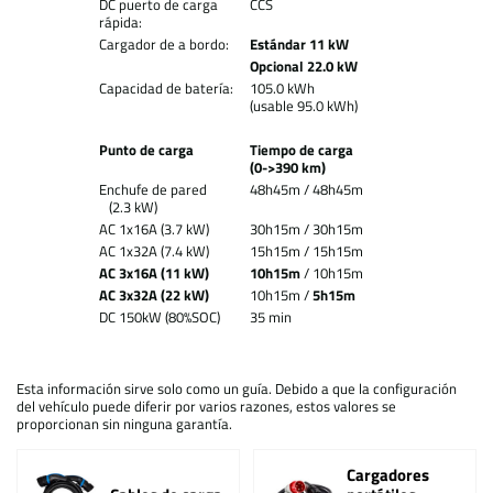
DC puerto de carga
CCS
rápida:
Cargador de a bordo:
Estándar 11 kW
Opcional 22.0 kW
Capacidad de batería:
105.0 kWh
(usable 95.0 kWh)
Punto de carga
Tiempo de carga
(0->390 km)
Enchufe de pared
48h45m / 48h45m
(2.3 kW)
AC 1x16A (3.7 kW)
30h15m / 30h15m
AC 1x32A (7.4 kW)
15h15m / 15h15m
AC 3x16A (11 kW)
10h15m
/ 10h15m
AC 3x32A (22 kW)
10h15m /
5h15m
DC 150kW (80%SOC)
35 min
Esta información sirve solo como un guía. Debido a que la configuración
del vehículo puede diferir por varios razones, estos valores se
proporcionan sin ninguna garantía.
Cargadores