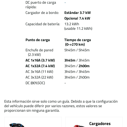
DC puerto de carga
-
rápida:
Cargador de a bordo:
Estándar 3.7 kW
Opcional 7.4 kW
Capacidad de batería:
13.2 kWh
(usable 11.2 kWh)
Punto de carga
Tiempo de carga
(0->270 km)
Enchufe de pared
5h45m / 5h45m
(2.3 kW)
AC 1x16A (3.7 kW)
3h45m
/ 3h45m
AC 1x32A (7.4 kW)
3h45m /
2h00m
AC 3x16A (11 kW)
3h45m / 3h45m
AC 3x32A (22 kW)
3h45m / 2h00m
DC (80%SOC)
-
Esta información sirve solo como un guía. Debido a que la configuración
del vehículo puede diferir por varios razones, estos valores se
proporcionan sin ninguna garantía.
Cargadores