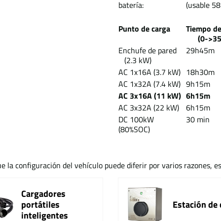
batería:
(usable 58
Punto de carga
Tiempo d
(0->350
Enchufe de pared
29h45m
(2.3 kW)
AC 1x16A (3.7 kW)
18h30m
AC 1x32A (7.4 kW)
9h15m
AC 3x16A (11 kW)
6h15m
AC 3x32A (22 kW)
6h15m
DC 100kW
30 min
(80%SOC)
e la configuración del vehículo puede diferir por varios razones, e
Cargadores
portátiles
Estación de 
inteligentes