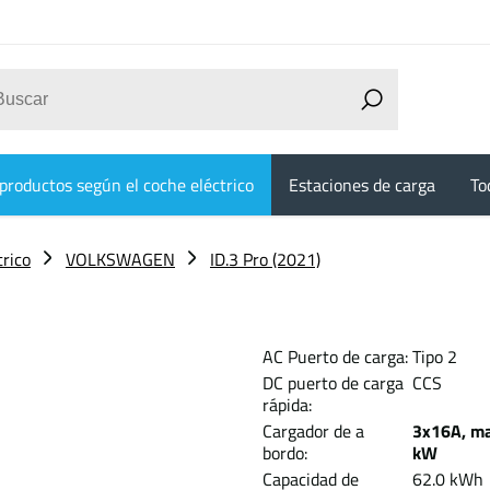
productos según el coche eléctrico
Estaciones de carga
To
trico
VOLKSWAGEN
ID.3 Pro (2021)
AC Puerto de carga:
Tipo 2
DC puerto de carga
CCS
rápida:
Cargador de a
3x16A, ma
bordo:
kW
Capacidad de
62.0 k