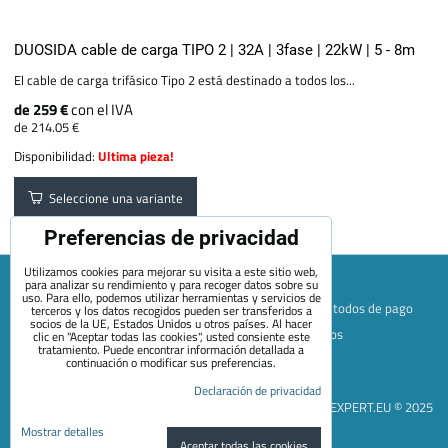
DUOSIDA cable de carga TIPO 2 | 32A | 3fase | 22kW | 5 - 8m
El cable de carga trifásico Tipo 2 está destinado a todos los...
de 259 €
con el IVA
de 214.05 €
Disponibilidad:
Ultima pieza!
Seleccione una variante
Preferencias de privacidad
Utilizamos cookies para mejorar su visita a este sitio web,
para analizar su rendimiento y para recoger datos sobre su
uso. Para ello, podemos utilizar herramientas y servicios de
Mapa de la página web
Términos y condiciones
Métodos de pago
terceros y los datos recogidos pueden ser transferidos a
socios de la UE, Estados Unidos u otros países. Al hacer
Envío y devolución
+420 722 689 252
Quiénes somos
clic en "Aceptar todas las cookies", usted consiente este
tratamiento. Puede encontrar información detallada a
Contacto
Blog
continuación o modificar sus preferencias.
Preferencias de privacidad
Declaración de privacidad
Declaración de privacidad
EVEXPERT.EU © 2025
Mostrar detalles
Aceptar todas las cookies