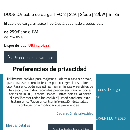
DUOSIDA cable de carga TIPO 2 | 32A | 3fase | 22kW | 5 - 8m
El cable de carga trifásico Tipo 2 está destinado a todos los...
de 259 €
con el IVA
de 214.05 €
Disponibilidad:
Ultima pieza!
Seleccione una variante
Preferencias de privacidad
Utilizamos cookies para mejorar su visita a este sitio web,
para analizar su rendimiento y para recoger datos sobre su
uso. Para ello, podemos utilizar herramientas y servicios de
Mapa de la página web
Términos y condiciones
Métodos de pago
terceros y los datos recogidos pueden ser transferidos a
socios de la UE, Estados Unidos u otros países. Al hacer
Envío y devolución
+420 722 689 252
Quiénes somos
clic en "Aceptar todas las cookies", usted consiente este
tratamiento. Puede encontrar información detallada a
Contacto
Blog
continuación o modificar sus preferencias.
Preferencias de privacidad
Declaración de privacidad
Declaración de privacidad
EVEXPERT.EU © 2025
Mostrar detalles
Aceptar todas las cookies