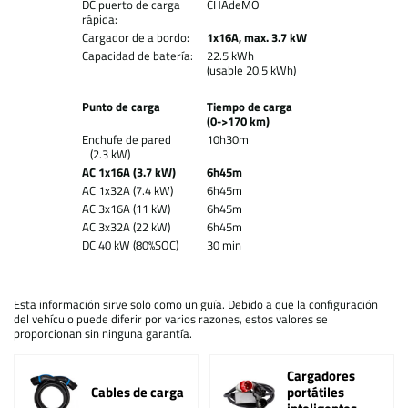
DC puerto de carga
CHAdeMO
rápida:
Cargador de a bordo:
1x16A, max. 3.7 kW
Capacidad de batería:
22.5 kWh
(usable 20.5 kWh)
Punto de carga
Tiempo de carga
(0->170 km)
Enchufe de pared
10h30m
(2.3 kW)
AC 1x16A (3.7 kW)
6h45m
AC 1x32A (7.4 kW)
6h45m
AC 3x16A (11 kW)
6h45m
AC 3x32A (22 kW)
6h45m
DC 40 kW (80%SOC)
30 min
Esta información sirve solo como un guía. Debido a que la configuración
del vehículo puede diferir por varios razones, estos valores se
proporcionan sin ninguna garantía.
Cargadores
Cables de carga
portátiles