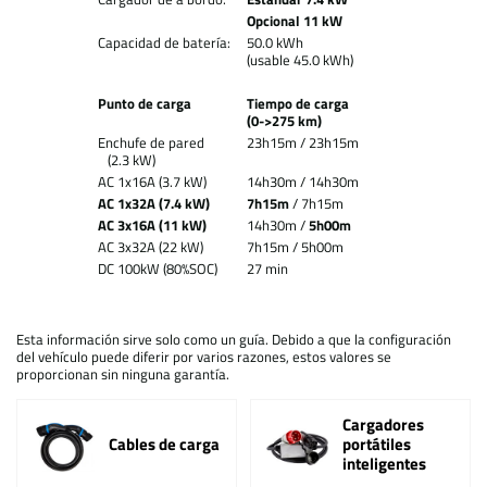
Opcional 11 kW
Capacidad de batería:
50.0 kWh
(usable 45.0 kWh)
Punto de carga
Tiempo de carga
(0->275 km)
Enchufe de pared
23h15m / 23h15m
(2.3 kW)
AC 1x16A (3.7 kW)
14h30m / 14h30m
AC 1x32A (7.4 kW)
7h15m
/ 7h15m
AC 3x16A (11 kW)
14h30m /
5h00m
AC 3x32A (22 kW)
7h15m / 5h00m
DC 100kW (80%SOC)
27 min
Esta información sirve solo como un guía. Debido a que la configuración
del vehículo puede diferir por varios razones, estos valores se
proporcionan sin ninguna garantía.
Cargadores
Cables de carga
portátiles
inteligentes