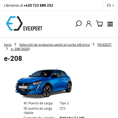
Llámanos al
+420 722 689 252
ES
Inicio
Selección de productos según el coche eléctrico
PEUGEOT
e-208 (2020)
e-208
AC Puerto de carga:
Tipo 2
DC puerto de carga
CCS
rápida:
Cargador de a bordo:
Estándar 7.4 kW