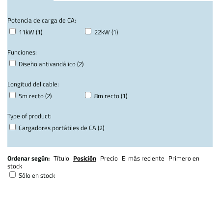
Potencia de carga de CA:
11kW (1)
22kW (1)
Funciones:
Diseño antivandálico (2)
Longitud del cable:
5m recto (2)
8m recto (1)
Type of product:
Cargadores portátiles de CA (2)
Ordenar según:
Título
Posición
Precio
El más reciente
Primero en
stock
Sólo en stock