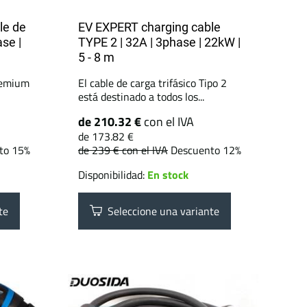
e de
EV EXPERT charging cable
se |
TYPE 2 | 32A | 3phase | 22kW |
5 - 8 m
premium
El cable de carga trifásico Tipo 2
está destinado a todos los...
de 210.32 €
con el IVA
de 173.82 €
to 15%
de 239 €
con el IVA
Descuento 12%
Disponibilidad:
En stock
te
Seleccione una variante