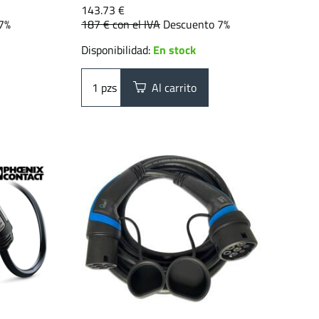
143.73 €
7%
187 €
con el IVA
Descuento 7%
Disponibilidad:
En stock
pzs
Al carrito