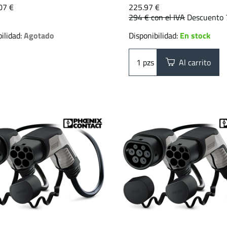
07 €
225.97 €
294 €
con el IVA
Descuento 
ilidad:
Agotado
Disponibilidad:
En stock
pzs
Al carrito