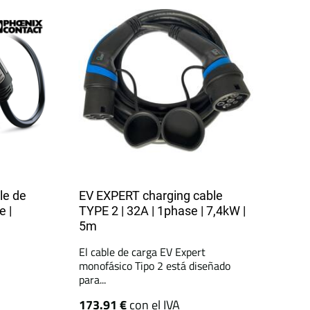
e de
EV EXPERT charging cable
e |
TYPE 2 | 32A | 1phase | 7,4kW |
5m
El cable de carga EV Expert
monofásico Tipo 2 está diseñado
para...
173.91 €
con el IVA