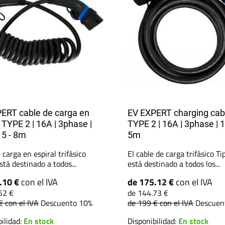
ERT cable de carga en
EV EXPERT charging cab
 TYPE 2 | 16A | 3phase |
TYPE 2 | 16A | 3phase | 
 5 - 8m
5m
 carga en espiral trifásico
El cable de carga trifásico Ti
stá destinado a todos...
está destinado a todos los...
.10 €
con el IVA
de 175.12 €
con el IVA
52 €
de 144.73 €
 €
con el IVA
Descuento 10%
de 199 €
con el IVA
Descuen
ilidad:
En stock
Disponibilidad:
En stock