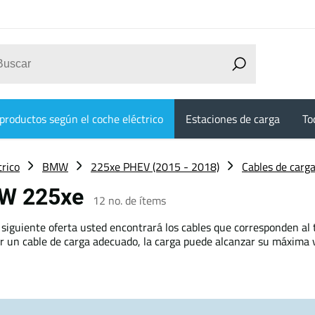
productos según el coche eléctrico
Estaciones de carga
To
trico
BMW
225xe PHEV (2015 - 2018)
Cables de carg
MW 225xe
12
no. de ítems
siguiente oferta usted encontrará los cables que corresponden al 
ir un cable de carga adecuado, la carga puede alcanzar su máxima v