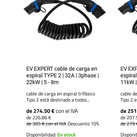
EV EXPERT cable de carga en
EV EXP
espiral TYPE 2 | 32A | 3phase |
espiral
22kW | 5 - 8m
11kW |
cable de carga en espiral trifásico
cable de
Tipo 2 está destinado a todos...
Tipo 2 e
de 274.50 €
con el IVA
de 251
de 226.86 €
de 207.
de 305 €
con el IVA
Descuento 10%
de 279
Disponibilidad:
En stock
Disponib