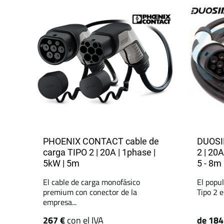
PHOENIX CONTACT cable de
DUOSID
carga TIPO 2 | 20A | 1phase |
2 | 20A
5kW | 5m
5 - 8m
El cable de carga monofásico
El popu
premium con conector de la
Tipo 2 e
empresa...
267 €
con el IVA
de 184