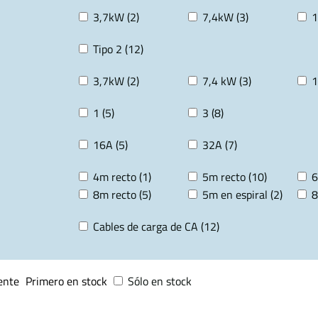
3,7kW (2)
7,4kW (3)
1
Tipo 2 (12)
3,7kW (2)
7,4 kW (3)
1
1 (5)
3 (8)
16A (5)
32A (7)
4m recto (1)
5m recto (10)
6
8m recto (5)
5m en espiral (2)
8
Cables de carga de CA (12)
ente
Primero en stock
Sólo en stock