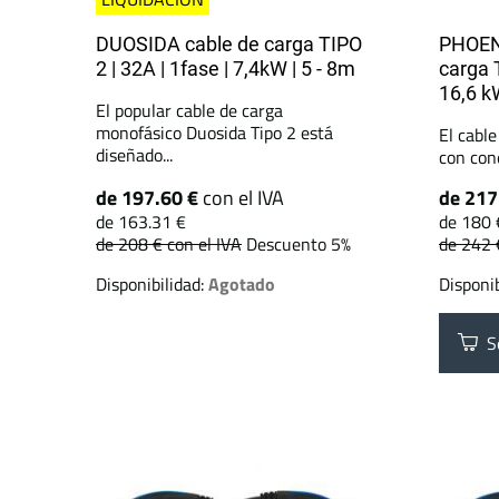
DUOSIDA cable de carga TIPO
PHOEN
2 | 32A | 1fase | 7,4kW | 5 - 8m
carga T
16,6 k
El popular cable de carga
monofásico Duosida Tipo 2 está
El cabl
diseñado...
con cone
de 197.60 €
con el IVA
de 217
de 163.31 €
de 180 
de 208 €
con el IVA
Descuento 5%
de 242
Disponibilidad:
Agotado
Disponib
Se