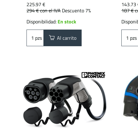
225.97 €
143.73 
294 €
con el IVA
Descuento 7%
187 €
c
Disponibilidad:
En stock
Disponib
pzs
Al carrito
pzs