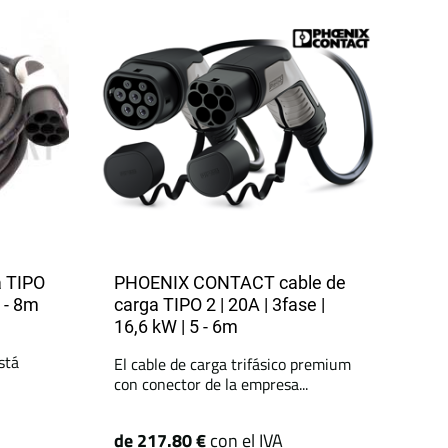
a TIPO
PHOENIX CONTACT cable de
5 - 8m
carga TIPO 2 | 20A | 3fase |
16,6 kW | 5 - 6m
stá
El cable de carga trifásico premium
con conector de la empresa...
de 217.80 €
con el IVA