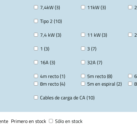
7,4kW (3)
11kW (3)
2
Tipo 2 (10)
7,4 kW (3)
11 kW (3)
2
1 (3)
3 (7)
16A (3)
32A (7)
4m recto (1)
5m recto (8)
6
8m recto (4)
5m en espiral (2)
8
Cables de carga de CA (10)
ente
Primero en stock
Sólo en stock