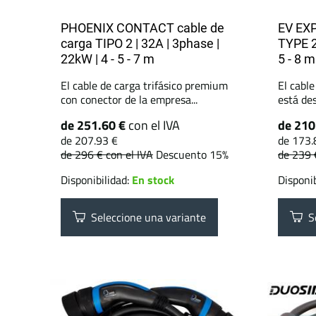
PHOENIX CONTACT cable de
EV EXP
carga TIPO 2 | 32A | 3phase |
TYPE 2
22kW | 4 - 5 - 7 m
5 - 8 m
El cable de carga trifásico premium
El cable
con conector de la empresa...
está des
de 251.60 €
con el IVA
de 210
de 207.93 €
de 173.
de 296 €
con el IVA
Descuento 15%
de 239
Disponibilidad:
En stock
Disponib
Seleccione una variante
Se