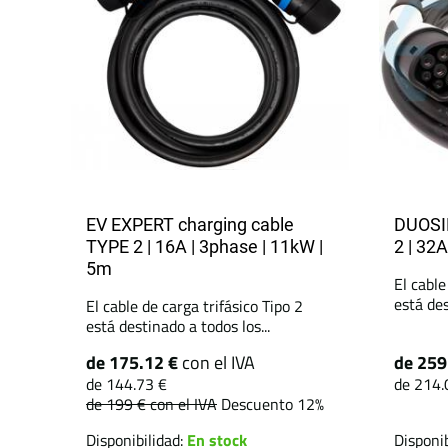
EV EXPERT charging cable
DUOSID
TYPE 2 | 16A | 3phase | 11kW |
2 | 32A
5m
El cable
está des
El cable de carga trifásico Tipo 2
está destinado a todos los...
de 175.12 €
con el IVA
de 259
de 144.73 €
de 214.
de 199 €
con el IVA
Descuento 12%
Disponibilidad:
En stock
Disponib