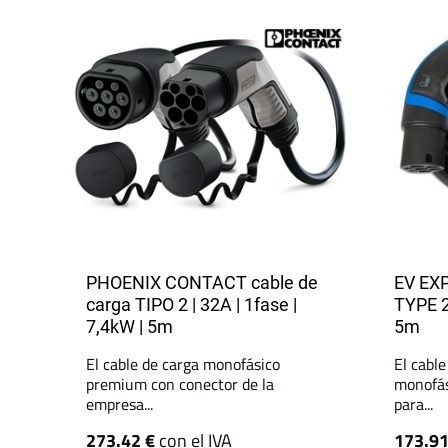
PHOENIX CONTACT cable de
EV EXP
carga TIPO 2 | 32A | 1fase |
TYPE 2
7,4kW | 5m
5m
El cable de carga monofásico
El cabl
premium con conector de la
monofás
empresa...
para...
273.42 €
con el IVA
173.9