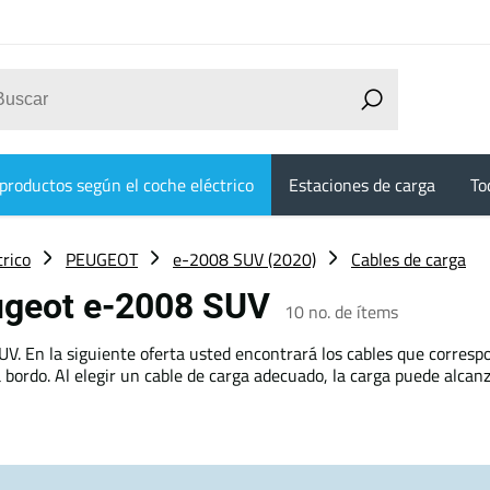
productos según el coche eléctrico
Estaciones de carga
To
trico
PEUGEOT
e-2008 SUV (2020)
Cables de carga
eugeot e-2008 SUV
10
no. de ítems
. En la siguiente oferta usted encontrará los cables que correspo
 bordo. Al elegir un cable de carga adecuado, la carga puede alcan