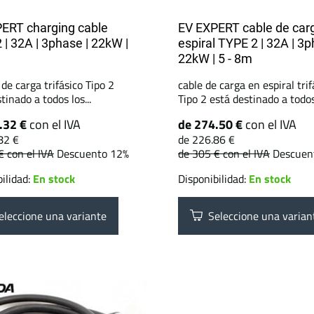
ERT charging cable
EV EXPERT cable de car
 | 32A | 3phase | 22kW |
espiral TYPE 2 | 32A | 3p
22kW | 5 - 8m
 de carga trifásico Tipo 2
cable de carga en espiral trif
tinado a todos los...
Tipo 2 está destinado a todos.
.32 €
con el IVA
de 274.50 €
con el IVA
82 €
de 226.86 €
 €
con el IVA
Descuento 12%
de 305 €
con el IVA
Descuen
ilidad:
En stock
Disponibilidad:
En stock
leccione una variante
Seleccione una varian