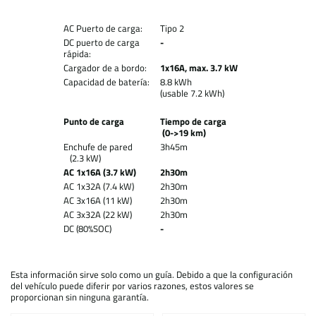
AC Puerto de carga:
Tipo 2
DC puerto de carga
-
rápida:
Cargador de a bordo:
1x16A, max. 3.7 kW
Capacidad de batería:
8.8 kWh
(usable 7.2 kWh)
Punto de carga
Tiempo de carga
(0->19 km)
Enchufe de pared
3h45m
(2.3 kW)
AC 1x16A (3.7 kW)
2h30m
AC 1x32A (7.4 kW)
2h30m
AC 3x16A (11 kW)
2h30m
AC 3x32A (22 kW)
2h30m
DC (80%SOC)
-
Esta información sirve solo como un guía. Debido a que la configuración
del vehículo puede diferir por varios razones, estos valores se
proporcionan sin ninguna garantía.