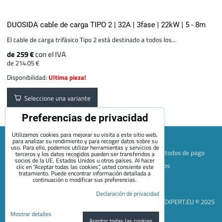
DUOSIDA cable de carga TIPO 2 | 32A | 3fase | 22kW | 5 - 8m
El cable de carga trifásico Tipo 2 está destinado a todos los...
de 259 €
con el IVA
de 214.05 €
Disponibilidad:
Ultima pieza!
Seleccione una variante
Preferencias de privacidad
Utilizamos cookies para mejorar su visita a este sitio web,
para analizar su rendimiento y para recoger datos sobre su
uso. Para ello, podemos utilizar herramientas y servicios de
Mapa de la página web
Términos y condiciones
Métodos de pago
terceros y los datos recogidos pueden ser transferidos a
socios de la UE, Estados Unidos u otros países. Al hacer
Envío y devolución
+420 722 689 252
Quiénes somos
clic en "Aceptar todas las cookies", usted consiente este
tratamiento. Puede encontrar información detallada a
Contacto
Blog
continuación o modificar sus preferencias.
Preferencias de privacidad
Declaración de privacidad
Declaración de privacidad
EVEXPERT.EU © 2025
Mostrar detalles
Aceptar todas las cookies