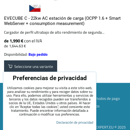
EVECUBE C - 22kw AC estación de carga (OCPP 1.6 + Smart
WebServer + consumption measurement)
Cargador de perfil ultrabajo de alto rendimiento de segunda...
de 1,990 €
con el IVA
de 1,644.63 €
Disponibilidad:
Bajo pedido
Seleccione una variante
Preferencias de privacidad
Utilizamos cookies para mejorar su visita a este sitio web,
para analizar su rendimiento y para recoger datos sobre su
uso. Para ello, podemos utilizar herramientas y servicios de
Mapa de la página web
Términos y condiciones
Métodos de pago
terceros y los datos recogidos pueden ser transferidos a
socios de la UE, Estados Unidos u otros países. Al hacer
Envío y devolución
+420 722 689 252
Quiénes somos
clic en "Aceptar todas las cookies", usted consiente este
tratamiento. Puede encontrar información detallada a
Contacto
Blog
continuación o modificar sus preferencias.
Preferencias de privacidad
Declaración de privacidad
Declaración de privacidad
EVEXPERT.EU © 2025