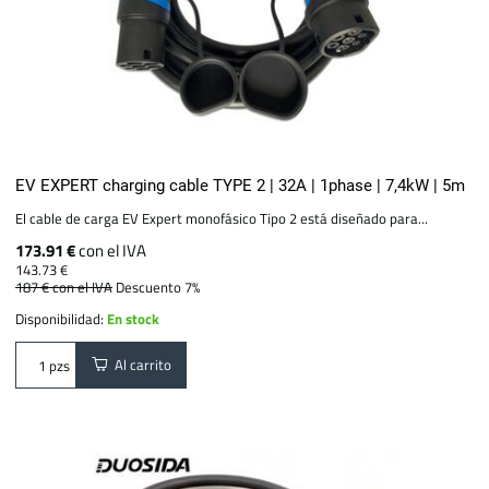
EV EXPERT charging cable TYPE 2 | 32A | 1phase | 7,4kW | 5m
El cable de carga EV Expert monofásico Tipo 2 está diseñado para...
173.91 €
con el IVA
143.73 €
187 €
con el IVA
Descuento 7%
Disponibilidad:
En stock
Al carrito
pzs