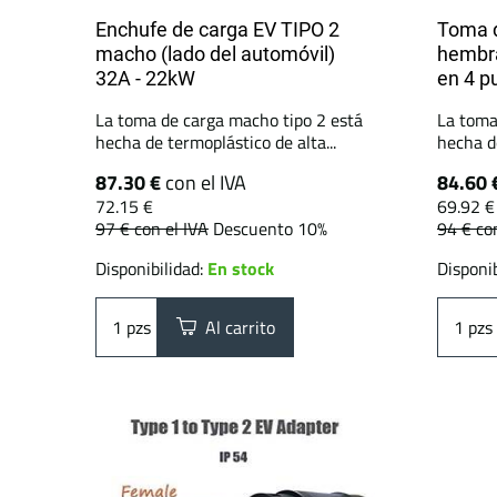
Enchufe de carga EV TIPO 2
Toma d
macho (lado del automóvil)
hembra
32A - 22kW
en 4 p
La toma de carga macho tipo 2 está
La toma
hecha de termoplástico de alta...
hecha de
87.30 €
con el IVA
84.60 
72.15 €
69.92 €
97 €
con el IVA
Descuento 10%
94 €
co
Disponibilidad:
En stock
Disponib
pzs
Al carrito
pzs