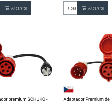
Al carrito
pzs
Al carrito
ador premium SCHUKO -
Adaptador Premium de 
 5 pines | 1 fase | 16A |
32A CEE de 5 pines | 16A
 | 0,5 m
fases | 3,6 - 11 kW | 0,5 