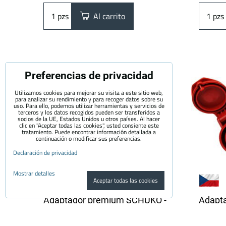
pzs
Al carrito
pzs
Preferencias de privacidad
Utilizamos cookies para mejorar su visita a este sitio web,
para analizar su rendimiento y para recoger datos sobre su
uso. Para ello, podemos utilizar herramientas y servicios de
terceros y los datos recogidos pueden ser transferidos a
socios de la UE, Estados Unidos u otros países. Al hacer
clic en "Aceptar todas las cookies", usted consiente este
tratamiento. Puede encontrar información detallada a
continuación o modificar sus preferencias.
Declaración de privacidad
Mostrar detalles
Aceptar todas las cookies
Adaptador premium SCHUKO -
Adapt
32A CEE 3 pines | 1 fase | 16A |
32A CEE
3,6kW | 0,5m
3,6 kW