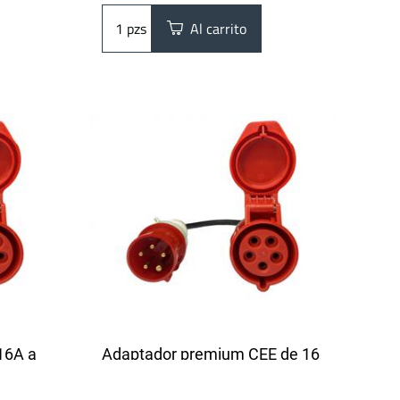
pzs
Al carrito
16A a
Adaptador premium CEE de 16
 | 1-3
A de 3 pines a 5 pines | 16A | 1
m
fase | 3,6 kW | 0,5 metros