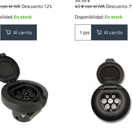
34.59 €
€
con el IVA
Descuento 12%
45 €
con el IVA
Descuento 7
ilidad:
En stock
Disponibilidad:
En stock
Al carrito
pzs
Al carrito