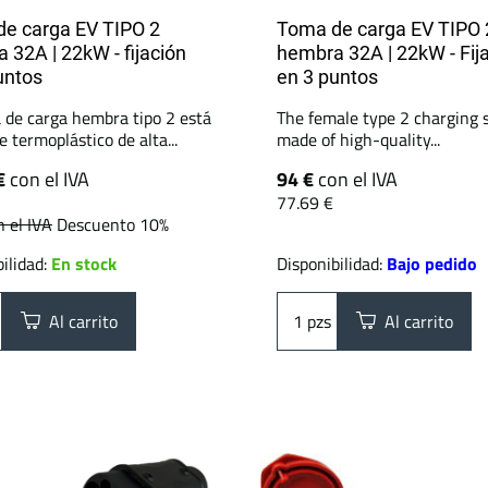
e carga EV TIPO 2
Toma de carga EV TIPO 
 32A | 22kW - fijación
hembra 32A | 22kW - Fij
untos
en 3 puntos
 de carga hembra tipo 2 está
The female type 2 charging s
 termoplástico de alta...
made of high-quality...
€
con el IVA
94 €
con el IVA
77.69 €
n el IVA
Descuento 10%
ilidad:
En stock
Disponibilidad:
Bajo pedido
Al carrito
pzs
Al carrito