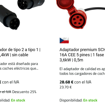
or de tipo 2 a tipo 1 |
Adaptador premium SC
,4kW | sin cable
16A CEE 5 pines | 1 fase 
3,6kW | 0,5m
tador está diseñado para
s coches eléctricos que...
El adaptador de calidad es a
todos los cargadores de coche
€
con el IVA
28.68 €
con el IVA
23.70 €
n el IVA
Descuento 25%
ilidad:
En stock
Disponibilidad:
En stock