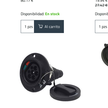
80.17 €
19.94 €
27.42 
Disponibilidad:
En stock
Disponib
pzs
Al carrito
pzs