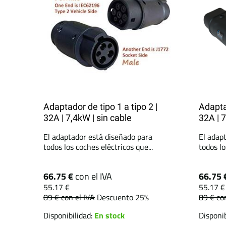
Adaptador de tipo 1 a tipo 2 |
Adaptad
32A | 7,4kW | sin cable
32A | 7
El adaptador está diseñado para
El adap
todos los coches eléctricos que...
todos lo
66.75 €
con el IVA
66.75 
55.17 €
55.17 €
89 €
con el IVA
Descuento 25%
89 €
co
Disponibilidad:
En stock
Disponib