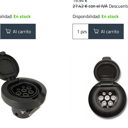
19.94 €
27.42 €
con el IVA
Descuent
ilidad:
En stock
Disponibilidad:
En stock
Al carrito
pzs
Al carrito