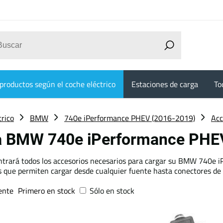
productos según el coche eléctrico
Estaciones de carga
To
trico
BMW
740e iPerformance PHEV (2016-2019)
Acc
ra BMW 740e iPerformance PH
ontrará todos los accesorios necesarios para cargar su BMW 740e 
s que permiten cargar desde cualquier fuente hasta conectores de
ente
Primero en stock
Sólo en stock