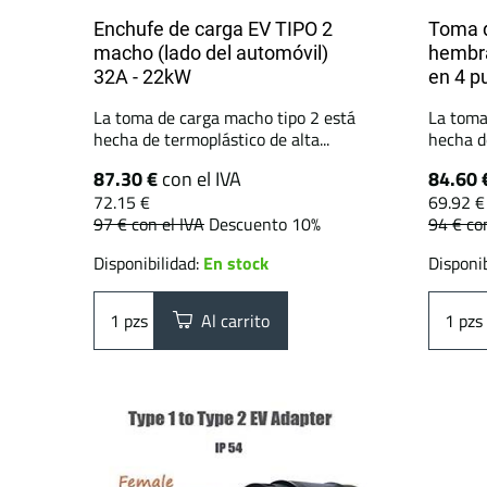
Enchufe de carga EV TIPO 2
Toma d
macho (lado del automóvil)
hembra
32A - 22kW
en 4 p
La toma de carga macho tipo 2 está
La toma
hecha de termoplástico de alta...
hecha de
87.30 €
con el IVA
84.60 
72.15 €
69.92 €
97 €
con el IVA
Descuento 10%
94 €
co
Disponibilidad:
En stock
Disponib
pzs
Al carrito
pzs