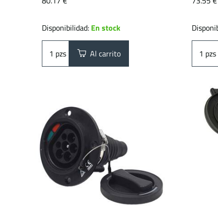
80.17 €
73.55 €
Disponibilidad:
En stock
Disponib
pzs
Al carrito
pzs