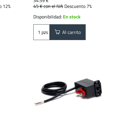
34.59 €
o 12%
45 €
con el IVA
Descuento 7%
Disponibilidad:
En stock
pzs
Al carrito