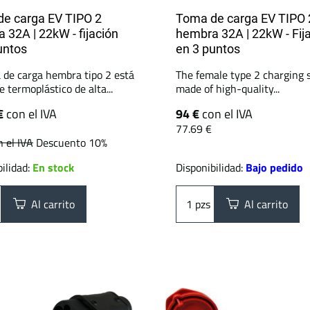
e carga EV TIPO 2
Toma de carga EV TIPO 
 32A | 22kW - fijación
hembra 32A | 22kW - Fij
untos
en 3 puntos
 de carga hembra tipo 2 está
The female type 2 charging s
 termoplástico de alta...
made of high-quality...
€
con el IVA
94 €
con el IVA
77.69 €
n el IVA
Descuento 10%
ilidad:
En stock
Disponibilidad:
Bajo pedido
Al carrito
pzs
Al carrito