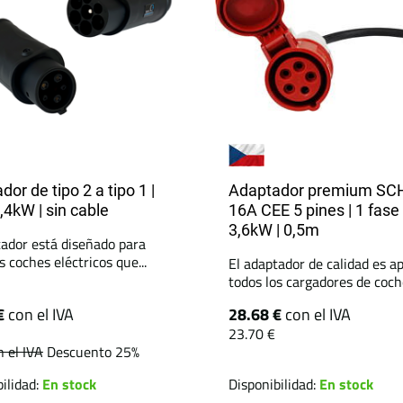
or de tipo 2 a tipo 1 |
Adaptador premium SC
,4kW | sin cable
16A CEE 5 pines | 1 fase 
3,6kW | 0,5m
tador está diseñado para
s coches eléctricos que...
El adaptador de calidad es a
todos los cargadores de coche
€
con el IVA
28.68 €
con el IVA
23.70 €
n el IVA
Descuento 25%
ilidad:
En stock
Disponibilidad:
En stock