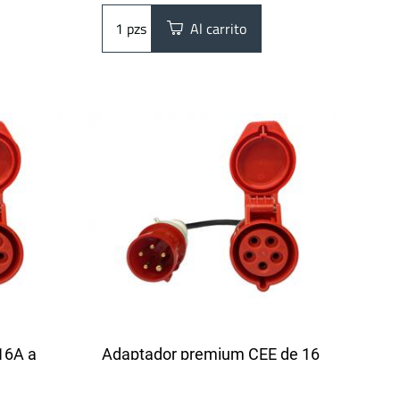
pzs
Al carrito
16A a
Adaptador premium CEE de 16
 | 1-3
A de 3 pines a 5 pines | 16A | 1
m
fase | 3,6 kW | 0,5 metros