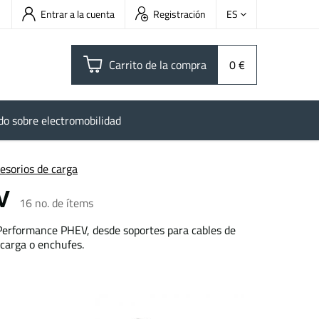
Entrar a la cuenta
Registración
ES
Carrito de la compra
0 €
do sobre electromobilidad
esorios de carga
EV
16
no. de ítems
iPerformance PHEV, desde soportes para cables de
 carga o enchufes.