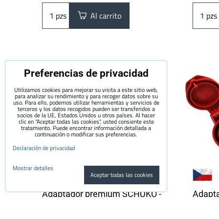
pzs
Al carrito
pzs
Preferencias de privacidad
Utilizamos cookies para mejorar su visita a este sitio web,
para analizar su rendimiento y para recoger datos sobre su
uso. Para ello, podemos utilizar herramientas y servicios de
terceros y los datos recogidos pueden ser transferidos a
socios de la UE, Estados Unidos u otros países. Al hacer
clic en "Aceptar todas las cookies", usted consiente este
tratamiento. Puede encontrar información detallada a
continuación o modificar sus preferencias.
Declaración de privacidad
Mostrar detalles
Aceptar todas las cookies
Adaptador premium SCHUKO -
Adapt
32A CEE 3 pines | 1 fase | 16A |
32A CEE
3,6kW | 0,5m
3,6 kW