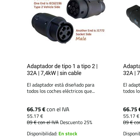
Adaptador de tipo 1 a tipo 2 |
Adaptad
32A | 7,4kW | sin cable
32A | 7
El adaptador está diseñado para
El adap
todos los coches eléctricos que...
todos lo
66.75 €
con el IVA
66.75 
55.17 €
55.17 €
89 €
con el IVA
Descuento 25%
89 €
co
Disponibilidad:
En stock
Disponib