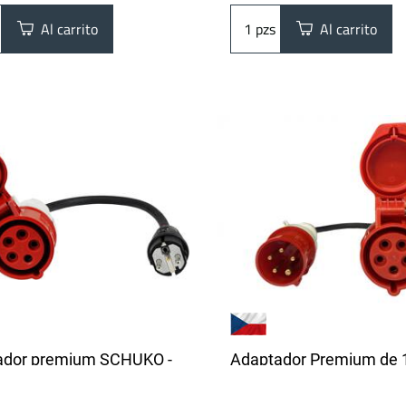
Al carrito
pzs
Al carrito
ador premium SCHUKO -
Adaptador Premium de 
 5 pines | 1 fase | 16A |
32A CEE de 5 pines | 16A
 | 0,5 m
fases | 3,6 - 11 kW | 0,5 