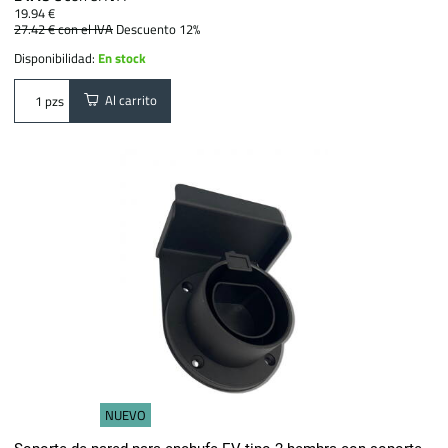
19.94 €
27.42 €
con el IVA
Descuento 12%
Disponibilidad:
En stock
Al carrito
pzs
NUEVO