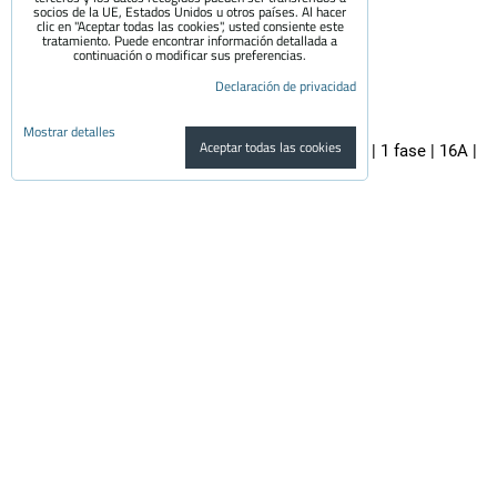
socios de la UE, Estados Unidos u otros países. Al hacer
clic en "Aceptar todas las cookies", usted consiente este
tratamiento. Puede encontrar información detallada a
continuación o modificar sus preferencias.
Declaración de privacidad
Mostrar detalles
Aceptar todas las cookies
Adaptador premium SCHUKO - 32A CEE 3 pines | 1 fase | 16A |
3,6kW | 0,5m
El adaptador de calidad es apto para todos los cargadores de coches...
29.50 €
con el IVA
24.38 €
Disponibilidad:
En stock
Al carrito
pzs