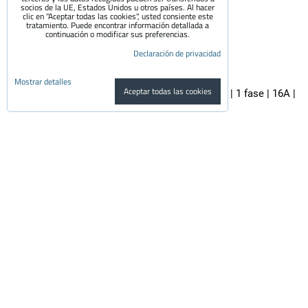
socios de la UE, Estados Unidos u otros países. Al hacer
clic en "Aceptar todas las cookies", usted consiente este
tratamiento. Puede encontrar información detallada a
continuación o modificar sus preferencias.
Declaración de privacidad
Mostrar detalles
Aceptar todas las cookies
Adaptador premium SCHUKO - 32A CEE 3 pines | 1 fase | 16A |
3,6kW | 0,5m
El adaptador de calidad es apto para todos los cargadores de coches...
29.50 €
con el IVA
24.38 €
Disponibilidad:
En stock
Al carrito
pzs