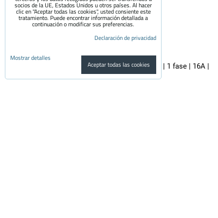
socios de la UE, Estados Unidos u otros países. Al hacer
clic en "Aceptar todas las cookies", usted consiente este
tratamiento. Puede encontrar información detallada a
continuación o modificar sus preferencias.
Declaración de privacidad
Mostrar detalles
Aceptar todas las cookies
Adaptador premium SCHUKO - 32A CEE 3 pines | 1 fase | 16A |
3,6kW | 0,5m
El adaptador de calidad es apto para todos los cargadores de coches...
29.50 €
con el IVA
24.38 €
Disponibilidad:
En stock
Al carrito
pzs