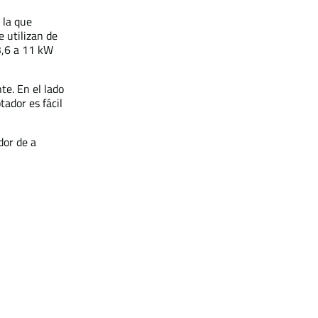
 la que
e utilizan de
 3,6 a 11 kW
te. En el lado
ador es fácil
dor de a