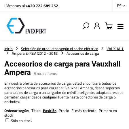
Llámanos al
+420 722 689 252
ES
Inicio
Selección de productos según el coche eléctrico
VAUXHALL
Ampera E-REV (2012 - 2015)
Accesorios de carga
Accesorios de carga para Vauxhall
Ampera
9
no. de ítems
En nuestra oferta de accesorios de carga, usted encontrará todos los
accesorios necesarios para cargar su Vauxhall Ampera, desde soportes
para cables de carga o un cargador de móvil inteligente, adaptadores que
permiten cargar desde cualquier fuente hasta conectores de carga o
enchufes.
Ordenar según:
Título
Posición
Precio
El más reciente
Primero en
stock
Sólo en stock