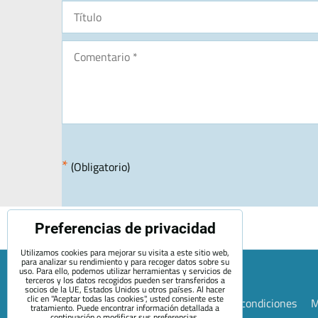
*
(Obligatorio)
Preferencias de privacidad
Utilizamos cookies para mejorar su visita a este sitio web,
para analizar su rendimiento y para recoger datos sobre su
uso. Para ello, podemos utilizar herramientas y servicios de
terceros y los datos recogidos pueden ser transferidos a
socios de la UE, Estados Unidos u otros países. Al hacer
clic en "Aceptar todas las cookies", usted consiente este
Mapa de la página web
Términos y condiciones
M
tratamiento. Puede encontrar información detallada a
continuación o modificar sus preferencias.