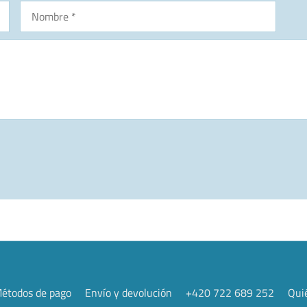
étodos de pago
Envío y devolución
+420 722 689 252
Qui