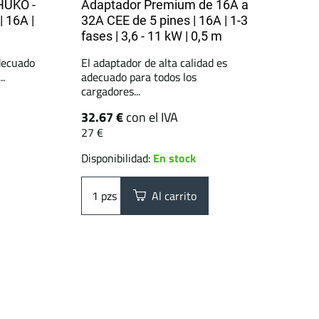
HUKO -
Adaptador Premium de 16A a
| 16A |
32A CEE de 5 pines | 16A | 1-3
fases | 3,6 - 11 kW | 0,5 m
adecuado
El adaptador de alta calidad es
..
adecuado para todos los
cargadores...
32.67 €
con el IVA
27 €
Disponibilidad:
En stock
pzs
Al carrito