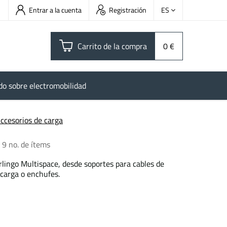
Entrar a la cuenta
Registración
ES
Carrito de la compra
0 €
do sobre electromobilidad
ccesorios de carga
9
no. de ítems
rlingo Multispace, desde soportes para cables de
 carga o enchufes.