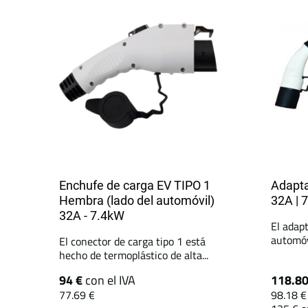
Enchufe de carga EV TIPO 1
Adaptad
Hembra (lado del automóvil)
32A | 
32A - 7.4kW
El adap
automóvi
El conector de carga tipo 1 está
hecho de termoplástico de alta...
94 €
con el IVA
118.8
77.69 €
98.18 €