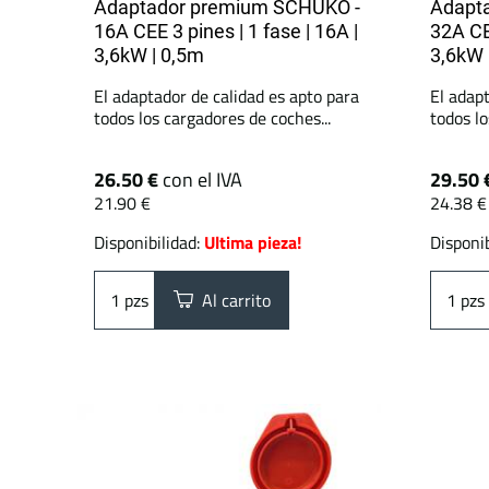
Adaptador premium SCHUKO -
Adapt
16A CEE 3 pines | 1 fase | 16A |
32A CEE
3,6kW | 0,5m
3,6kW 
El adaptador de calidad es apto para
El adapt
todos los cargadores de coches...
todos lo
26.50 €
con el IVA
29.50 
21.90 €
24.38 €
Disponibilidad:
Ultima pieza!
Disponib
pzs
Al carrito
pzs