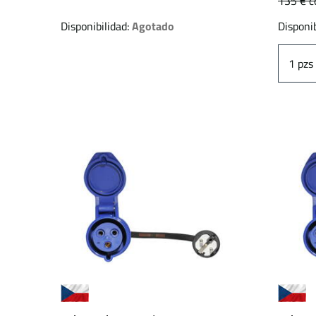
135 €
c
Disponibilidad:
Agotado
Disponib
pzs