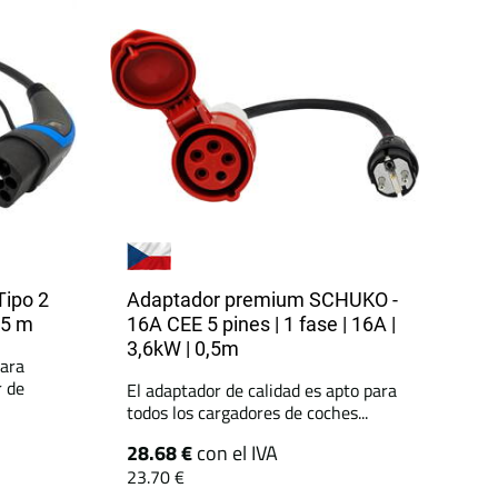
ipo 2
Adaptador premium SCHUKO -
0,5 m
16A CEE 5 pines | 1 fase | 16A |
3,6kW | 0,5m
para
r de
El adaptador de calidad es apto para
todos los cargadores de coches...
28.68 €
con el IVA
23.70 €