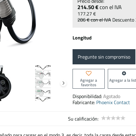
214.50 €
con el IVA
177.27 €
286 €
con el IVA
Descuento
Longitud
Pregunte sin compromiso
Agregar a
Agregar a la lis
favoritos
Disponibilidad:
Agotado
Fabricante:
Phoenix Contact
Su calificación:
eñado para cargar en el modo 3, es decir, toda la carga desde esta