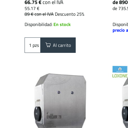
66.75 €
con el IVA
de 890
55.17 €
de 735.
89 €
con el IVA
Descuento 25%
Disponibilidad:
En stock
Disponib
precio 
pzs
Al carrito