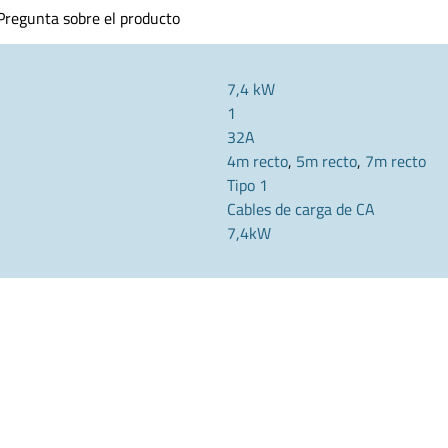
Pregunta sobre el producto
7,4 kW
1
32A
4m recto
,
5m recto
,
7m recto
Tipo 1
Cables de carga de CA
7,4kW