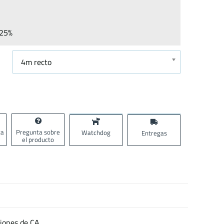
25%
4m recto
ta
Pregunta sobre
Watchdog
Entregas
el producto
ciones de CA