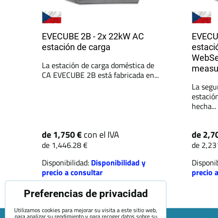
EVECUBE 2B - 2x 22kW AC
EVECU
estación de carga
estaci
WebSe
La estación de carga doméstica de
measu
CA EVECUBE 2B está fabricada en...
La segu
estació
hecha...
de 1,750 €
con el IVA
de 2,7
de 1,446.28 €
de 2,23
Disponibilidad:
Disponibilidad y
Disponib
precio a consultar
precio 
Preferencias de privacidad
Utilizamos cookies para mejorar su visita a este sitio web,
para analizar su rendimiento y para recoger datos sobre su