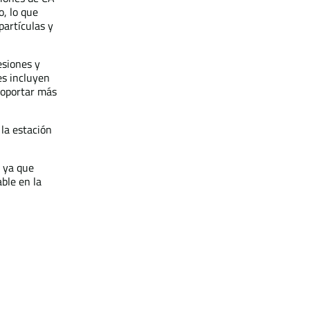
, lo que
partículas y
esiones y
es incluyen
 soportar más
 la estación
, ya que
ble en la