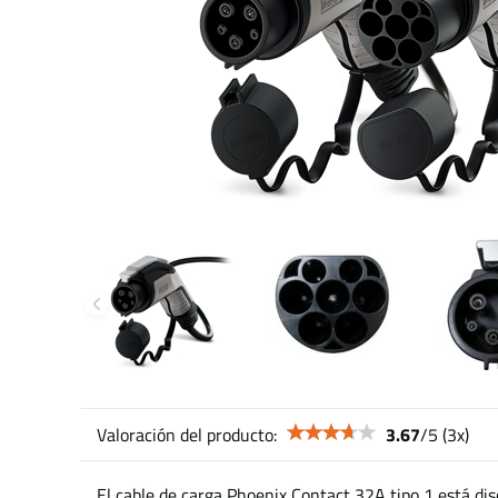
Valoración del producto:
3.67
/
5
(
3
x)
El cable de carga Phoenix Contact 32A tipo 1 está dis