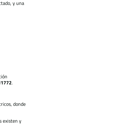
ctado, y una
ción
J1772
.
tricos, donde
s existen y