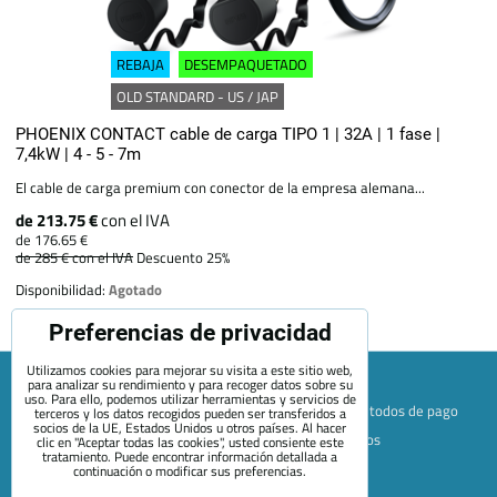
REBAJA
DESEMPAQUETADO
OLD STANDARD - US / JAP
PHOENIX CONTACT cable de carga TIPO 1 | 32A | 1 fase |
7,4kW | 4 - 5 - 7m
El cable de carga premium con conector de la empresa alemana...
de 213.75 €
con el IVA
de 176.65 €
de 285 €
con el IVA
Descuento 25%
Disponibilidad:
Agotado
Preferencias de privacidad
Utilizamos cookies para mejorar su visita a este sitio web,
para analizar su rendimiento y para recoger datos sobre su
uso. Para ello, podemos utilizar herramientas y servicios de
Mapa de la página web
Términos y condiciones
Métodos de pago
terceros y los datos recogidos pueden ser transferidos a
socios de la UE, Estados Unidos u otros países. Al hacer
Envío y devolución
+420 722 689 252
Quiénes somos
clic en "Aceptar todas las cookies", usted consiente este
tratamiento. Puede encontrar información detallada a
Contacto
Blog
continuación o modificar sus preferencias.
Preferencias de privacidad
Declaración de privacidad