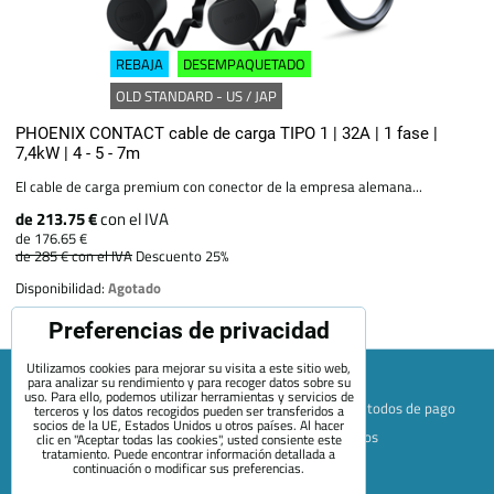
REBAJA
DESEMPAQUETADO
OLD STANDARD - US / JAP
PHOENIX CONTACT cable de carga TIPO 1 | 32A | 1 fase |
7,4kW | 4 - 5 - 7m
El cable de carga premium con conector de la empresa alemana...
de 213.75 €
con el IVA
de 176.65 €
de 285 €
con el IVA
Descuento 25%
Disponibilidad:
Agotado
Preferencias de privacidad
Utilizamos cookies para mejorar su visita a este sitio web,
para analizar su rendimiento y para recoger datos sobre su
uso. Para ello, podemos utilizar herramientas y servicios de
Mapa de la página web
Términos y condiciones
Métodos de pago
terceros y los datos recogidos pueden ser transferidos a
socios de la UE, Estados Unidos u otros países. Al hacer
Envío y devolución
+420 722 689 252
Quiénes somos
clic en "Aceptar todas las cookies", usted consiente este
tratamiento. Puede encontrar información detallada a
Contacto
Blog
continuación o modificar sus preferencias.
Preferencias de privacidad
Declaración de privacidad