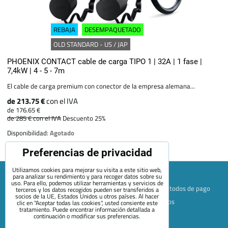
REBAJA
DESEMPAQUETADO
OLD STANDARD - US / JAP
PHOENIX CONTACT cable de carga TIPO 1 | 32A | 1 fase |
7,4kW | 4 - 5 - 7m
El cable de carga premium con conector de la empresa alemana...
de 213.75 €
con el IVA
de 176.65 €
de 285 €
con el IVA
Descuento 25%
Disponibilidad:
Agotado
Preferencias de privacidad
Utilizamos cookies para mejorar su visita a este sitio web,
para analizar su rendimiento y para recoger datos sobre su
uso. Para ello, podemos utilizar herramientas y servicios de
Mapa de la página web
Términos y condiciones
Métodos de pago
terceros y los datos recogidos pueden ser transferidos a
socios de la UE, Estados Unidos u otros países. Al hacer
Envío y devolución
+420 722 689 252
Quiénes somos
clic en "Aceptar todas las cookies", usted consiente este
tratamiento. Puede encontrar información detallada a
Contacto
Blog
continuación o modificar sus preferencias.
Preferencias de privacidad
Declaración de privacidad