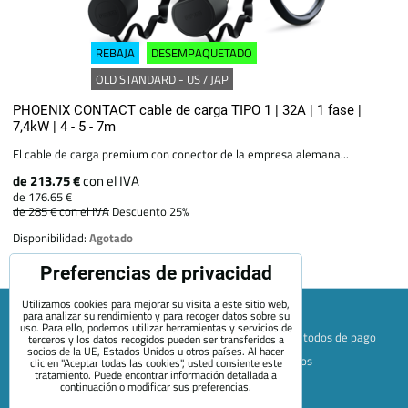
REBAJA
DESEMPAQUETADO
OLD STANDARD - US / JAP
PHOENIX CONTACT cable de carga TIPO 1 | 32A | 1 fase |
7,4kW | 4 - 5 - 7m
El cable de carga premium con conector de la empresa alemana...
de 213.75 €
con el IVA
de 176.65 €
de 285 €
con el IVA
Descuento 25%
Disponibilidad:
Agotado
Preferencias de privacidad
Utilizamos cookies para mejorar su visita a este sitio web,
para analizar su rendimiento y para recoger datos sobre su
uso. Para ello, podemos utilizar herramientas y servicios de
Mapa de la página web
Términos y condiciones
Métodos de pago
terceros y los datos recogidos pueden ser transferidos a
socios de la UE, Estados Unidos u otros países. Al hacer
Envío y devolución
+420 722 689 252
Quiénes somos
clic en "Aceptar todas las cookies", usted consiente este
tratamiento. Puede encontrar información detallada a
Contacto
Blog
continuación o modificar sus preferencias.
Preferencias de privacidad
Declaración de privacidad