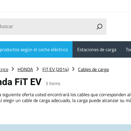
productos según el coche eléctrico
Estaciones de carga
To
trico
HONDA
FiT EV (2014)
Cables de carga
nda FiT EV
3
Items
a siguiente oferta usted encontrará los cables que corresponden al
l elegir un cable de carga adecuado, la carga puede alcanzar su má