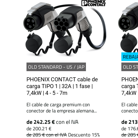
REBAJ
OLD STANDARD - US / JAP
OLD ST
PHOENIX CONTACT cable de
PHOEN
carga TIPO 1 | 32A | 1 fase |
carga T
7,4kW | 4 - 5 - 7m
7,4kW |
El cable de carga premium con
El cabl
conector de la empresa alemana...
conecto
de 242.25 €
con el IVA
de 213
de 200.21 €
de 176.
de 285 €
con el IVA
Descuento 15%
de 285