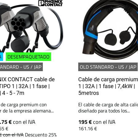
A
DESEMPAQUETADO
ANDARD - US / JAP
OLD STANDARD - US / JAP
IX CONTACT cable de
Cable de carga premium
IPO 1 | 32A | 1 fase |
1 | 32A | 1 fase | 7,4kW |
 4 - 5 - 7m
5metros
e de carga premium con
El cable de carga de alta cal
r de la empresa alemana...
diseñado para todos los...
.75 €
con el IVA
195 €
con el IVA
65 €
161.16 €
 €
con el IVA
Descuento 25%