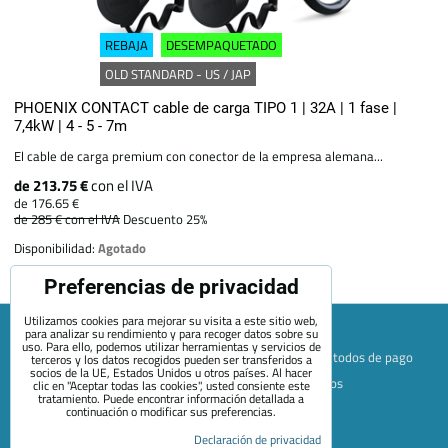
REBAJA
DESEMPAQUETADO
OLD STANDARD - US / JAP
PHOENIX CONTACT cable de carga TIPO 1 | 32A | 1 fase |
7,4kW | 4 - 5 - 7m
El cable de carga premium con conector de la empresa alemana...
de 213.75 €
con el IVA
de 176.65 €
de 285 €
con el IVA
Descuento 25%
Disponibilidad:
Agotado
Preferencias de privacidad
Utilizamos cookies para mejorar su visita a este sitio web,
para analizar su rendimiento y para recoger datos sobre su
uso. Para ello, podemos utilizar herramientas y servicios de
Mapa de la página web
Términos y condiciones
Métodos de pago
terceros y los datos recogidos pueden ser transferidos a
socios de la UE, Estados Unidos u otros países. Al hacer
Envío y devolución
+420 722 689 252
Quiénes somos
clic en "Aceptar todas las cookies", usted consiente este
tratamiento. Puede encontrar información detallada a
Contacto
Blog
continuación o modificar sus preferencias.
Preferencias de privacidad
Declaración de privacidad
Declaración de privacidad