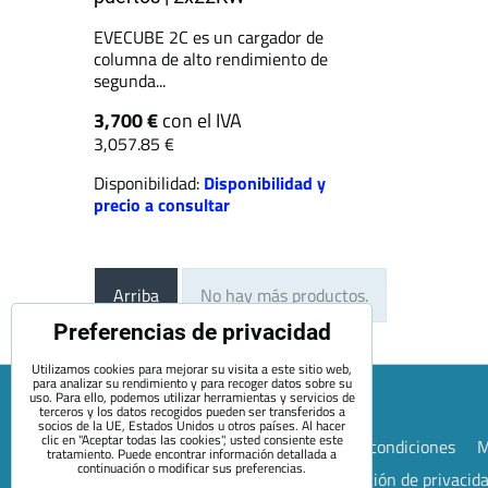
EVECUBE 2C es un cargador de
columna de alto rendimiento de
segunda...
3,700 €
con el IVA
3,057.85 €
Disponibilidad:
Disponibilidad y
precio a consultar
Arriba
No hay más productos.
Preferencias de privacidad
Utilizamos cookies para mejorar su visita a este sitio web,
para analizar su rendimiento y para recoger datos sobre su
uso. Para ello, podemos utilizar herramientas y servicios de
terceros y los datos recogidos pueden ser transferidos a
socios de la UE, Estados Unidos u otros países. Al hacer
clic en "Aceptar todas las cookies", usted consiente este
Mapa de la página web
Términos y condiciones
M
tratamiento. Puede encontrar información detallada a
continuación o modificar sus preferencias.
Preferencias de privacidad
Declaración de privacid