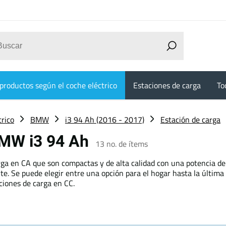
productos según el coche eléctrico
Estaciones de carga
To
trico
BMW
i3 94 Ah (2016 - 2017)
Estación de carga
BMW i3 94 Ah
13
no. de ítems
ga en CA que son compactas y de alta calidad con una potencia de
e. Se puede elegir entre una opción para el hogar hasta la última
ciones de carga en CC.