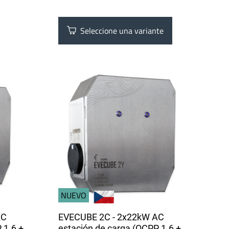
Seleccione una variante
NUEVO
AC
EVECUBE 2C - 2x22kW AC
 1.6 +
estación de carga (OCPP 1.6 +