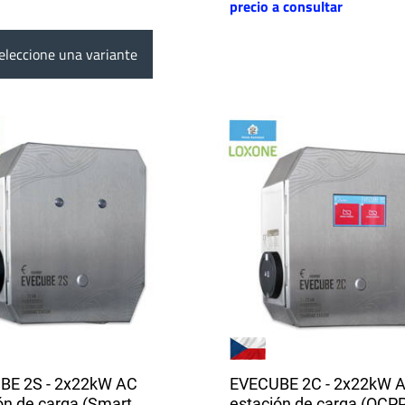
precio a consultar
leccione una variante
BE 2S - 2x22kW AC
EVECUBE 2C - 2x22kW 
ón de carga (Smart
estación de carga (OCPP