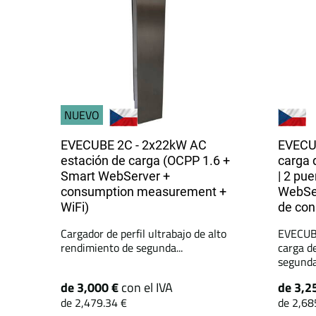
NUEVO
EVECUBE 2C - 2x22kW AC
EVECUB
estación de carga (OCPP 1.6 +
carga 
Smart WebServer +
| 2 pu
consumption measurement +
WebSer
WiFi)
de co
Cargador de perfil ultrabajo de alto
EVECUBE
rendimiento de segunda...
carga d
segunda.
de 3,000 €
con el IVA
de 3,2
de 2,479.34 €
de 2,68