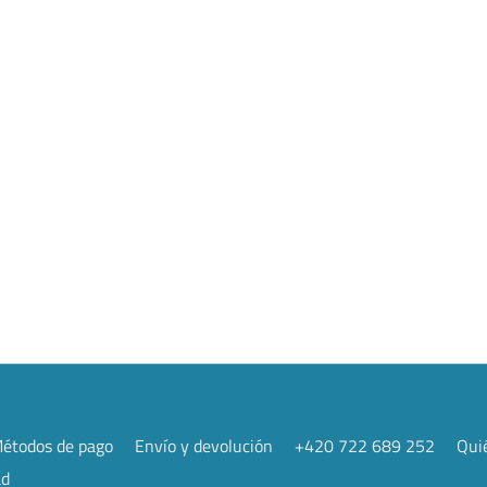
étodos de pago
Envío y devolución
+420 722 689 252
Qui
ad