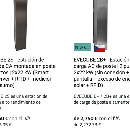
NUEVO
E 2S - estación de
EVECUBE 2B+ - Estación
de CA montada en poste
carga AC de poste | 2 pu
ertos | 2x22 kW (Smart
2x22 kW (sin conexión +
ver + RFID + medición
pantalla + exceso de en
nsumo)
solar + RFID)
 2S es una estación de
EVECUBE B+ / 2B+ es una e
e alto rendimiento de
de carga de poste altamente.
..
50 €
con el IVA
de 2,750 €
con el IVA
5.95 €
de 2,272.73 €