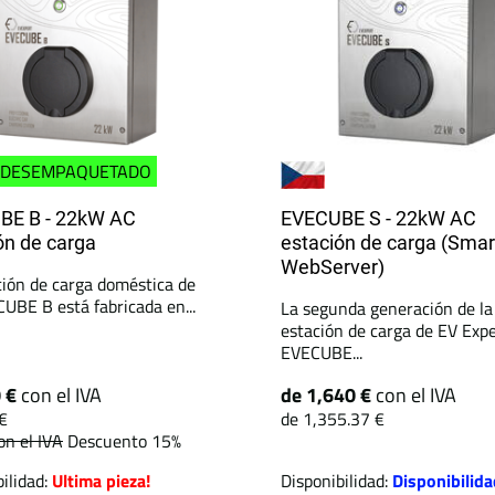
DESEMPAQUETADO
BE B - 22kW AC
EVECUBE S - 22kW AC
ón de carga
estación de carga (Smar
WebServer)
ción de carga doméstica de
UBE B está fabricada en...
La segunda generación de la
estación de carga de EV Expe
EVECUBE...
0 €
con el IVA
de 1,640 €
con el IVA
€
de 1,355.37 €
on el IVA
Descuento 15%
ilidad:
Ultima pieza!
Disponibilidad:
Disponibilida