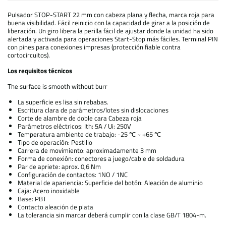
Pulsador STOP-START 22 mm con cabeza plana y flecha, marca roja para
buena visibilidad. Fácil reinicio con la capacidad de girar a la posición de
liberación. Un giro libera la perilla fácil de ajustar donde la unidad ha sido
alertada y activada para operaciones Start-Stop más fáciles. Terminal PIN
con pines para conexiones impresas (protección fiable contra
cortocircuitos).
Los requisitos técnicos
The surface is smooth without burr
La superficie es lisa sin rebabas.
Escritura clara de parámetros/lotes sin dislocaciones
Corte de alambre de doble cara Cabeza roja
Parámetros eléctricos: Ith: 5A / Ui: 250V
Temperatura ambiente de trabajo: -25 ℃ ~ +65 ℃
Tipo de operación: Pestillo
Carrera de movimiento: aproximadamente 3 mm
Forma de conexión: conectores a juego/cable de soldadura
Par de apriete: aprox. 0,6 Nm
Configuración de contactos: 1NO / 1NC
Material de apariencia: Superficie del botón: Aleación de aluminio
Caja: Acero inoxidable
Base: PBT
Contacto aleación de plata
La tolerancia sin marcar deberá cumplir con la clase GB/T 1804-m.