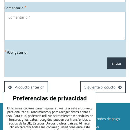
*
Comentario:
*
(Obligatorio)
Enviar
Producto anterior
Siguiente producto
Preferencias de privacidad
Utilizamos cookies para mejorar su visita a este sitio web,
para analizar su rendimiento y para recoger datos sobre su
uso. Para ello, podemos utilizar herramientas y servicios de
Mapa de la página web
Términos y condiciones
Métodos de pago
terceros y los datos recogidos pueden ser transferidos a
socios de la UE, Estados Unidos u otros países. Al hacer
Envío y devolución
+420 722 689 252
Quiénes somos
clic en "Aceptar todas las cookies", usted consiente este