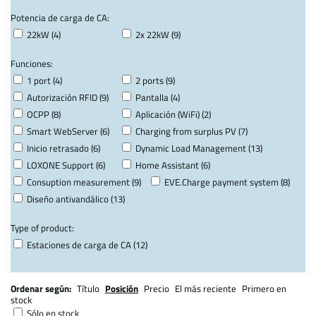
Potencia de carga de CA:
22kW (4)
2x 22kW (9)
Funciones:
1 port (4)
2 ports (9)
Autorización RFID (9)
Pantalla (4)
OCPP (8)
Aplicación (WiFi) (2)
Smart WebServer (6)
Charging from surplus PV (7)
Inicio retrasado (6)
Dynamic Load Management (13)
LOXONE Support (6)
Home Assistant (6)
Consuption measurement (9)
EVE.Charge payment system (8)
Diseño antivandálico (13)
Type of product:
Estaciones de carga de CA (12)
Ordenar según:
Título
Posición
Precio
El más reciente
Primero en
stock
Sólo en stock