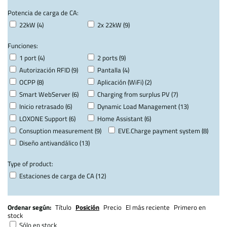
Potencia de carga de CA:
22kW (4)
2x 22kW (9)
Funciones:
1 port (4)
2 ports (9)
Autorización RFID (9)
Pantalla (4)
OCPP (8)
Aplicación (WiFi) (2)
Smart WebServer (6)
Charging from surplus PV (7)
Inicio retrasado (6)
Dynamic Load Management (13)
LOXONE Support (6)
Home Assistant (6)
Consuption measurement (9)
EVE.Charge payment system (8)
Diseño antivandálico (13)
Type of product:
Estaciones de carga de CA (12)
Ordenar según:
Título
Posición
Precio
El más reciente
Primero en
stock
Sólo en stock