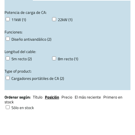
Potencia de carga de CA:
11kW (1)
22kW (1)
Funciones:
Diseño antivandálico (2)
Longitud del cable:
5m recto (2)
8m recto (1)
Type of product:
Cargadores portátiles de CA (2)
Ordenar según:
Título
Posición
Precio
El más reciente
Primero en
stock
Sólo en stock