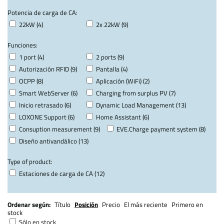
Potencia de carga de CA:
22kW (4)
2x 22kW (9)
Funciones:
1 port (4)
2 ports (9)
Autorización RFID (9)
Pantalla (4)
OCPP (8)
Aplicación (WiFi) (2)
Smart WebServer (6)
Charging from surplus PV (7)
Inicio retrasado (6)
Dynamic Load Management (13)
LOXONE Support (6)
Home Assistant (6)
Consuption measurement (9)
EVE.Charge payment system (8)
Diseño antivandálico (13)
Type of product:
Estaciones de carga de CA (12)
Ordenar según:
Título
Posición
Precio
El más reciente
Primero en
stock
Sólo en stock