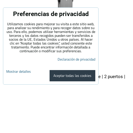
Preferencias de privacidad
Utilizamos cookies para mejorar su visita a este sitio web,
para analizar su rendimiento y para recoger datos sobre su
uso. Para ello, podemos utilizar herramientas y servicios de
terceros y los datos recogidos pueden ser transferidos a
socios de la UE, Estados Unidos u otros países. Al hacer
clic en "Aceptar todas las cookies", usted consiente este
tratamiento. Puede encontrar información detallada a
continuación o modificar sus preferencias.
Declaración de privacidad
Mostrar detalles
Aceptar todas las cookies
EVECUBE 2C - estación de carga de CA de poste | 2 puertos |
2x22KW
EVECUBE 2C es un cargador de columna de alto rendimiento de segunda...
3,700 €
con el IVA
3,057.85 €
Disponibilidad:
Disponibilidad y precio a consultar