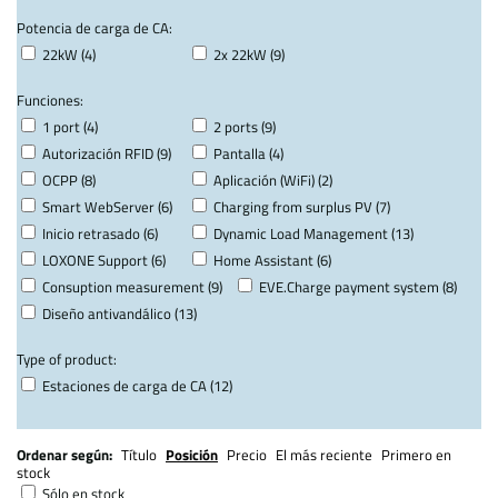
Potencia de carga de CA:
22kW (4)
2x 22kW (9)
Funciones:
1 port (4)
2 ports (9)
Autorización RFID (9)
Pantalla (4)
OCPP (8)
Aplicación (WiFi) (2)
Smart WebServer (6)
Charging from surplus PV (7)
Inicio retrasado (6)
Dynamic Load Management (13)
LOXONE Support (6)
Home Assistant (6)
Consuption measurement (9)
EVE.Charge payment system (8)
Diseño antivandálico (13)
Type of product:
Estaciones de carga de CA (12)
Ordenar según:
Título
Posición
Precio
El más reciente
Primero en
stock
Sólo en stock