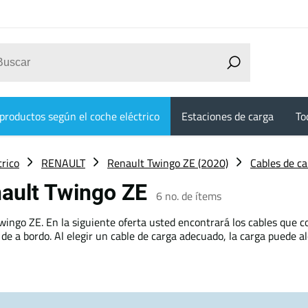
productos según el coche eléctrico
Estaciones de carga
To
trico
RENAULT
Renault Twingo ZE (2020)
Cables de ca
nault Twingo ZE
6
no. de ítems
ingo ZE. En la siguiente oferta usted encontrará los cables que c
de a bordo. Al elegir un cable de carga adecuado, la carga puede a