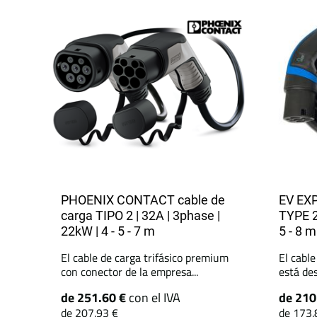
PHOENIX CONTACT cable de
EV EXP
carga TIPO 2 | 32A | 3phase |
TYPE 2
22kW | 4 - 5 - 7 m
5 - 8 m
El cable de carga trifásico premium
El cable
con conector de la empresa...
está des
de 251.60 €
con el IVA
de 210
de 207.93 €
de 173.