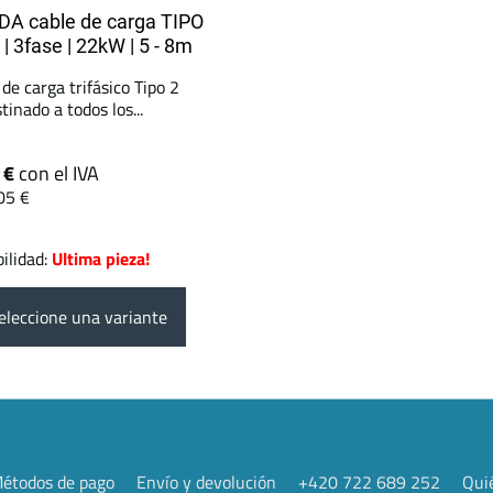
A cable de carga TIPO
 | 3fase | 22kW | 5 - 8m
 de carga trifásico Tipo 2
tinado a todos los...
 €
con el IVA
05 €
ilidad:
Ultima pieza!
leccione una variante
étodos de pago
Envío y devolución
+420 722 689 252
Qui