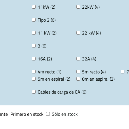
11kW (2)
22kW (4)
Tipo 2 (6)
11 kW (2)
22 kW (4)
3 (6)
16A (2)
32A (4)
4m recto (1)
5m recto (4)
7
5m en espiral (2)
8m en espiral (2)
Cables de carga de CA (6)
ente
Primero en stock
Sólo en stock