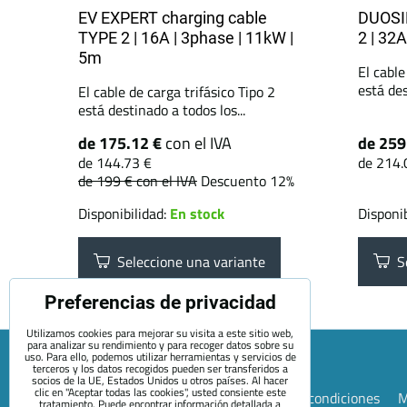
EV EXPERT charging cable
DUOSID
TYPE 2 | 16A | 3phase | 11kW |
2 | 32A
5m
El cable
está des
El cable de carga trifásico Tipo 2
está destinado a todos los...
de 175.12 €
con el IVA
de 259
de 144.73 €
de 214.
de 199 €
con el IVA
Descuento 12%
Disponibilidad:
En stock
Disponib
Seleccione una variante
Se
Preferencias de privacidad
Utilizamos cookies para mejorar su visita a este sitio web,
para analizar su rendimiento y para recoger datos sobre su
uso. Para ello, podemos utilizar herramientas y servicios de
terceros y los datos recogidos pueden ser transferidos a
socios de la UE, Estados Unidos u otros países. Al hacer
clic en "Aceptar todas las cookies", usted consiente este
Mapa de la página web
Términos y condiciones
M
tratamiento. Puede encontrar información detallada a